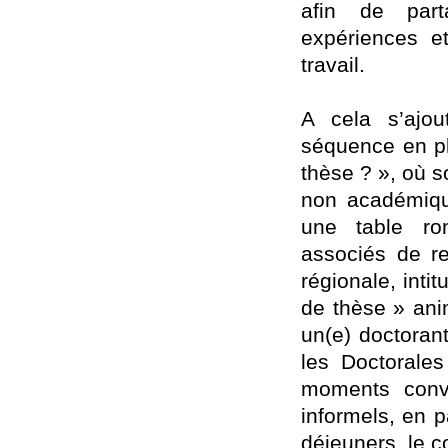
afin de part
expériences et
travail.
A cela s’ajou
séquence en plé
thèse ? », où 
non académiqu
une table ron
associés de r
régionale, intit
de thèse » ani
un(e) doctoran
les Doctorale
moments convi
informels, en p
déjeuners, le co