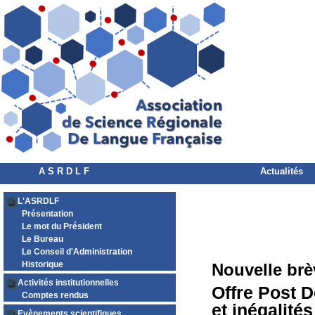
A S R D L F
Actualités
L'ASRDLF
Présentation
Le mot du Président
Le Bureau
Le Conseil d'Administration
Historique
Nouvelle brè
Activités institutionnelles
Offre Post 
Comptes rendus
et inégalité
Evènements scientifiques