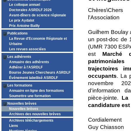
Le colloque annuel
Chères\Cher
Doctorales ASRDLF 2026
Avant-dîners de science régionale
l'Association
Le prix Aydalot
Prix Antoine Bailly
Guilhem Boulay 
Publications
un post-doc de 1
La Revue d'Economie Régionale et
Urbaine
(UMR 7300 ESPAC
Les revues associées
est
Marché d
Les adhérents
patrimoniale
Annuaire des adhérents
Adhérer à l'ASRDLF
trajectoires i
Bourse Jeunes Chercheurs ASRDLF
occupants
. La 
Événement labellisé ASRDLF
novembre 202
Les formations
d'information d
Annuaire en ligne des formations
Soumettre une formation
pièce-jointe.
La 
Nouvelles brèves
candidature est 
Nouvelles brèves
Archives des nouvelles brèves
Cordialement
Archives téléchargements
Liens
Guy Chiasson