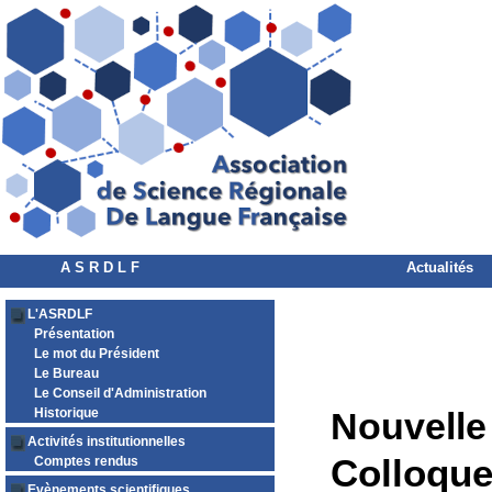
A S R D L F
Actualités
L'ASRDLF
Présentation
Le mot du Président
Le Bureau
Le Conseil d'Administration
Historique
Nouvelle
Activités institutionnelles
Colloqu
Comptes rendus
Evènements scientifiques