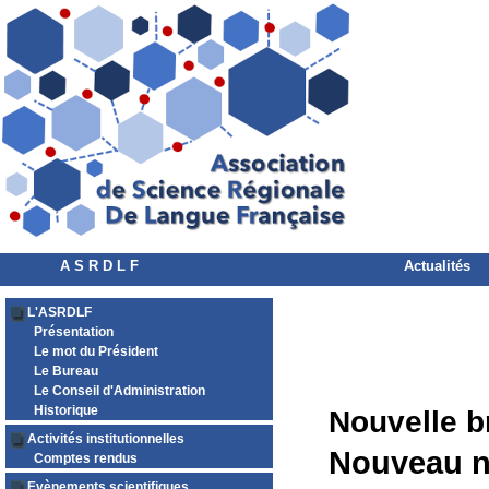
A S R D L F
Actualités
L'ASRDLF
Présentation
Le mot du Président
Le Bureau
Le Conseil d'Administration
Historique
Nouvelle b
Activités institutionnelles
Nouveau n
Comptes rendus
Evènements scientifiques