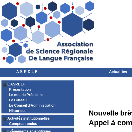
A S R D L F
Actualités
L'ASRDLF
Présentation
Le mot du Président
Le Bureau
Le Conseil d'Administration
Historique
Nouvelle brè
Activités institutionnelles
Appel à com
Comptes rendus
Evènements scientifiques