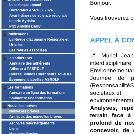
Bonjour,
Le colloque annuel
Doctorales ASRDLF 2026
Avant-dîners de science régionale
Vous trouverez c
Le prix Aydalot
Prix Antoine Bailly
Publications
APPEL À CO
La Revue d'Economie Régionale et
Urbaine
Les revues associées
📍 Muriel Jean
Les adhérents
interdisciplin
Annuaire des adhérents
Adhérer à l'ASRDLF
Environnemental
Bourse Jeunes Chercheurs ASRDLF
Journée de p
Événement labellisé ASRDLF
(Responsabilité
Les formations
sociétaux et
Annuaire en ligne des formations
Soumettre une formation
environnementa
Nouvelles brèves
Analyses, repèr
Nouvelles brèves
terrain face à
Archives des nouvelles brèves
profond de nos
Archives téléchargements
Liens
concevoir, de 