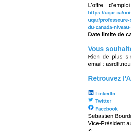
L’offre d’emplo
https://uqar.ca/un
uqar/professeure-o
du-canada-niveau-2
Date limite de 
Vous souhait
Rien de plus si
email : asrdlf.n
Retrouvez l'
LinkedIn
Twitter
Facebook
Sebastien Bourd
Vice-Président a
&