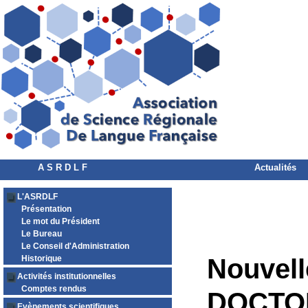
A S R D L F
Actualités
L'ASRDLF
Présentation
Le mot du Président
Le Bureau
Le Conseil d'Administration
Historique
Nouvell
Activités institutionnelles
Comptes rendus
DOCTO
Evènements scientifiques