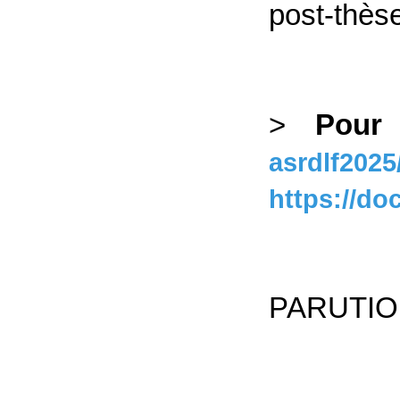
post-thès
>
Pour 
asrdlf202
https://d
PARUTIO