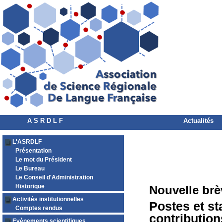
A S R D L F
Actualités
L'ASRDLF
Présentation
Le mot du Président
Le Bureau
Le Conseil d'Administration
Historique
Nouvelle brè
Activités institutionnelles
Postes et s
Comptes rendus
contributio
Evènements scientifiques