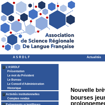
A S R D L F
Actualités
L'ASRDLF
Présentation
Le mot du Président
Le Bureau
Le Conseil d'Administration
Historique
Nouvelle brè
Activités institutionnelles
bourses jeu
Comptes rendus
prolongement
Evènements scientifiques