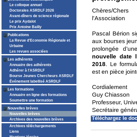
Le colloque annuel
Chères/Cher
Doctorales ASRDLF 2026
Avant-dîners de science régionale
l'Association
Le prix Aydalot
Prix Antoine Bailly
Pascal Bérion si
Publications
aux bourses jeu
La Revue d'Economie Régionale et
Urbaine
prolongée d’un
Les revues associées
nouvelle date 
Les adhérents
2018
. Le formul
Annuaire des adhérents
Adhérer à l'ASRDLF
est en pièce joint
Bourse Jeunes Chercheurs ASRDLF
Événement labellisé ASRDLF
Cordialement
Les formations
Guy Chiasson
Annuaire en ligne des formations
Soumettre une formation
Professeur, Univ
Nouvelles brèves
Secrétaire géné
Nouvelles brèves
Téléchargez le d
Archives des nouvelles brèves
Archives téléchargements
Liens