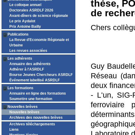
thèse, PO
Le colloque annuel
de reche
Doctorales ASRDLF 2026
Avant-dîners de science régionale
Le prix Aydalot
Chers collèg
Prix Antoine Bailly
Publications
La Revue d'Economie Régionale et
Urbaine
Les revues associées
Les adhérents
Annuaire des adhérents
Guy Baudelle
Adhérer à l'ASRDLF
Réseau (dan
Bourse Jeunes Chercheurs ASRDLF
Événement labellisé ASRDLF
deux financ
Les formations
- L'un, SIG-
Annuaire en ligne des formations
Soumettre une formation
ferroviaire
Nouvelles brèves
Nouvelles brèves
déterminan
Archives des nouvelles brèves
géographique
Archives téléchargements
Liens
Laboratoire