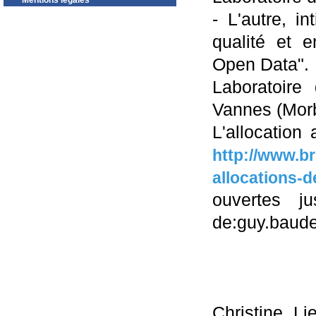
Mentions légales
- L'autre, i
qualité et 
Open Data".
Laboratoir
Vannes (Mor
L'allocation
http://www.b
allocations-
ouvertes j
de:guy.baude
Christine Li