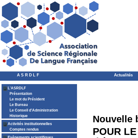
A S R D L F
Actualités
L'ASRDLF
Présentation
Le mot du Président
Le Bureau
Le Conseil d'Administration
Historique
Nouvelle 
Activités institutionnelles
POUR LE 
Comptes rendus
Evènements scientifiques