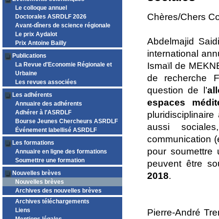
Le colloque annuel
Chères/Chers Co
Doctorales ASRDLF 2026
Avant-dîners de science régionale
Le prix Aydalot
Abdelmajid Said
Prix Antoine Bailly
international ann
Publications
Ismaïl de MEKNE
La Revue d'Economie Régionale et
Urbaine
de recherche F
Les revues associées
question de l’
al
Les adhérents
espaces médit
Annuaire des adhérents
Adhérer à l'ASRDLF
pluridisciplinair
Bourse Jeunes Chercheurs ASRDLF
aussi sociale
Événement labellisé ASRDLF
communication (en
Les formations
pour soumettre 
Annuaire en ligne des formations
Soumettre une formation
peuvent être so
Nouvelles brèves
2018
.
Nouvelles brèves
Archives des nouvelles brèves
Archives téléchargements
Liens
Pierre-André Tr