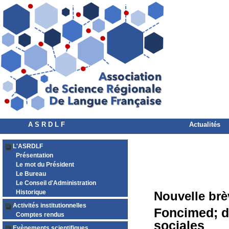
A S R D L F
Actualités
L'ASRDLF
Présentation
Le mot du Président
Le Bureau
Le Conseil d'Administration
Historique
Nouvelle brè
Activités institutionnelles
Foncimed; dé
Comptes rendus
sociales
Evènements scientifiques