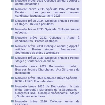
Nouvelle brève 2036 Colloque annuel ; Appel à
communications ;
Nouvelle brève 2035 Spéciale Prix AYDALOT
Erratum : Les jeunes docteurs peuvent
candidater jusqu'au 1er avril 2025
Nouvelle brève 2034 Colloque annuel ; Postes
et stages ; Revues parutions
Nouvelle brève 2033 Spéciale Colloque annuel
et Voeux
Nouvelle brève 2032 Colloque ; Appel à
candidatures ; Postes et stages
Nouvelle brève 2031 Colloque annuel ; Appel à
articles ; Postes stages ; Séminaires ;
Soutenance de thèse ; Webinaire
Nouvelle brève 2030 Colloque annuel ; Postes
stages ; Soutenance de thèse
Nouvelle brève 2029 Doctorales : délai ;
Bourses Jeunes Chercheurs ; Accélérateurs de
publication
Nouvelle brève 2028 Nouvelle Brève Spéciale :
RERU-ASRDLF accélérateur
Nouvelle brève 2026 bis Doctorales : la date
limite approche ; Mercredis de la Géographie ;
Congrès IFBAE ; Colloque bioéconomie ; Stages
; Soutenance de thèse
Nouvelle brève 2026 Colloque annuel de
l'ASRDLF