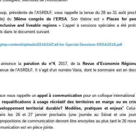
oup, présidente de l’ASRDLF, vous rappelle la tenue du 28 au 31 août proc
nde) du
58ème congrès de l’ERSA
. Son thème est «
Places for peo
inclusive and liveable regions
» L’appel à sessions spéciales a été prol
ils dans le document suivant
org/wp-content/uploads/2016/10/Call-for-Special-Sessions-ERSA2018.pdf
e annonce la
parution du n°4
, 2017, de la
Revue d’Economie Régiona
 revue de l’ASRDLF. Il s’agit d’un numéro Varia, dont le sommaire est en do
ace nous rappelle un
appel à communication
pour un colloque international 
 requalifications à usage récréatif des territoires en marge ou en cri
veloppement territorial durable? Modèles, pratiques et enjeux
" Celui
aris les 26 et 27 janvier prochains (une journée au Sénat et une jou
propositions de communication devront être envoyées au plus tard le 26 nov
munication est en pièce jointe.