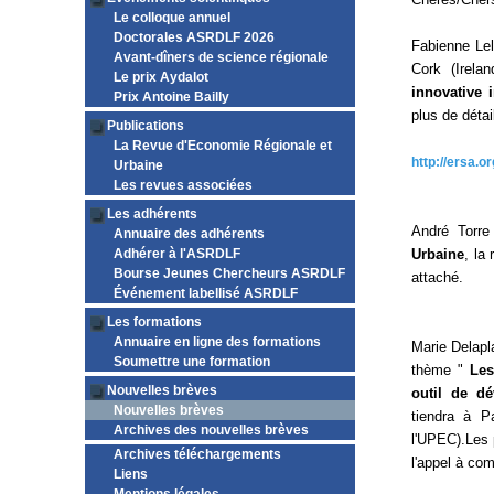
Le colloque annuel
Doctorales ASRDLF 2026
Fabienne Lel
Avant-dîners de science régionale
Cork (Irela
Le prix Aydalot
innovative 
Prix Antoine Bailly
plus de déta
Publications
La Revue d'Economie Régionale et
http://ersa.
Urbaine
Les revues associées
Les adhérents
André Torr
Annuaire des adhérents
Adhérer à l'ASRDLF
Urbaine
, la
Bourse Jeunes Chercheurs ASRDLF
attaché.
Événement labellisé ASRDLF
Les formations
Annuaire en ligne des formations
Marie Delapl
Soumettre une formation
thème "
Les
Nouvelles brèves
outil de dé
Nouvelles brèves
tiendra à P
Archives des nouvelles brèves
l'UPEC).Les 
Archives téléchargements
l'appel à com
Liens