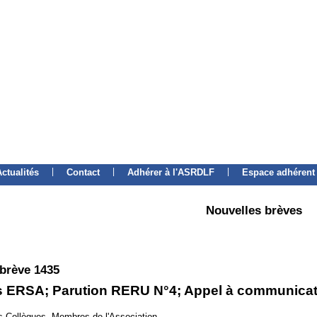
|
|
|
Actualités
Contact
Adhérer à l'ASRDLF
Espace adhérent
Nouvelles brèves
 brève 1435
 ERSA; Parution RERU N°4; Appel à communicat
 Collègues, Membres de l'Association