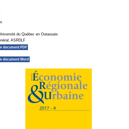
t
on
Université du Québec en Outaouais
général, ASRDLF
le document PDF
le document Word