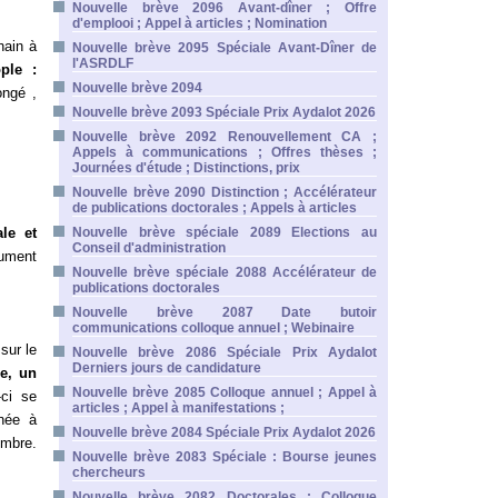
Nouvelle brève 2096 Avant-dîner ; Offre
d'emplooi ; Appel à articles ; Nomination
hain à
Nouvelle brève 2095 Spéciale Avant-Dîner de
l'ASRDLF
ple :
Nouvelle brève 2094
ongé ,
Nouvelle brève 2093 Spéciale Prix Aydalot 2026
Nouvelle brève 2092 Renouvellement CA ;
Appels à communications ; Offres thèses ;
Journées d'étude ; Distinctions, prix
Nouvelle brève 2090 Distinction ; Accélérateur
de publications doctorales ; Appels à articles
le et
Nouvelle brève spéciale 2089 Elections au
Conseil d'administration
cument
Nouvelle brève spéciale 2088 Accélérateur de
publications doctorales
Nouvelle brève 2087 Date butoir
communications colloque annuel ; Webinaire
sur le
Nouvelle brève 2086 Spéciale Prix Aydalot
Derniers jours de candidature
se, un
Nouvelle brève 2085 Colloque annuel ; Appel à
-ci se
articles ; Appel à manifestations ;
rnée à
Nouvelle brève 2084 Spéciale Prix Aydalot 2026
embre.
Nouvelle brève 2083 Spéciale : Bourse jeunes
chercheurs
Nouvelle brève 2082 Doctorales ; Colloque