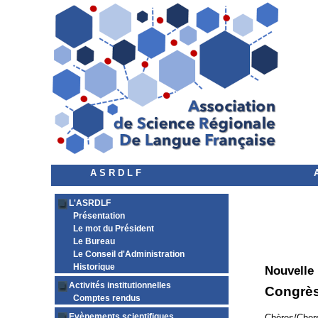
A S R D L F
L'ASRDLF
Présentation
Le mot du Président
Le Bureau
Le Conseil d'Administration
Historique
Nouvelle
Activités institutionnelles
Congrès
Comptes rendus
Evènements scientifiques
Chères/Chers