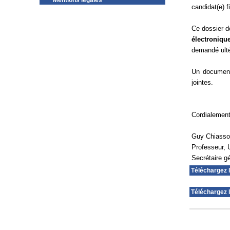
Mentions légales
candidat(e) 
Ce dossier d
électroniq
demandé ulté
Un document 
jointes.
Cordialemen
Guy Chiass
Professeur, 
Secrétaire 
Téléchargez 
Téléchargez 