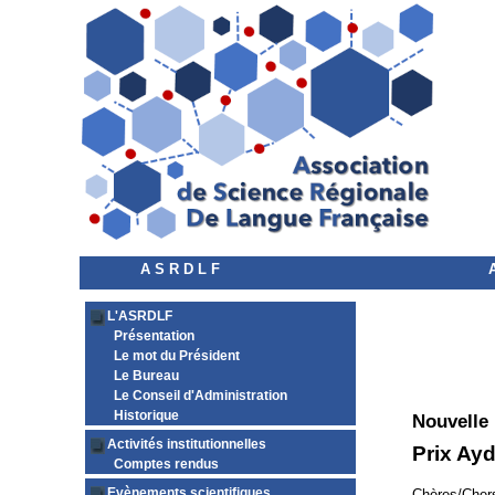
A S R D L F
L'ASRDLF
Présentation
Le mot du Président
Le Bureau
Le Conseil d'Administration
Historique
Nouvelle
Activités institutionnelles
Prix Ayd
Comptes rendus
Evènements scientifiques
Chères/Chers