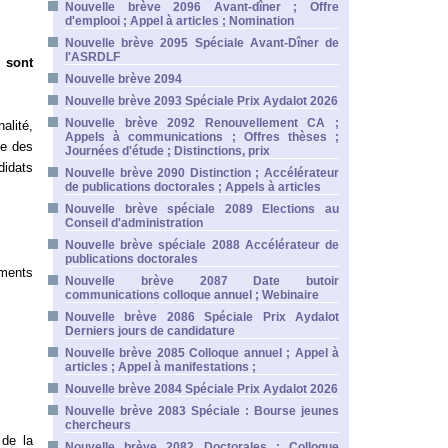
Nouvelle brève 2096 Avant-dîner ; Offre
d'emplooi ; Appel à articles ; Nomination
Nouvelle brève 2095 Spéciale Avant-Dîner de
l'ASRDLF
 sont
Nouvelle brève 2094
Nouvelle brève 2093 Spéciale Prix Aydalot 2026
Nouvelle brève 2092 Renouvellement CA ;
alité,
Appels à communications ; Offres thèses ;
se des
Journées d'étude ; Distinctions, prix
didats
Nouvelle brève 2090 Distinction ; Accélérateur
de publications doctorales ; Appels à articles
Nouvelle brève spéciale 2089 Elections au
Conseil d'administration
Nouvelle brève spéciale 2088 Accélérateur de
publications doctorales
éments
Nouvelle brève 2087 Date butoir
communications colloque annuel ; Webinaire
Nouvelle brève 2086 Spéciale Prix Aydalot
Derniers jours de candidature
Nouvelle brève 2085 Colloque annuel ; Appel à
articles ; Appel à manifestations ;
Nouvelle brève 2084 Spéciale Prix Aydalot 2026
Nouvelle brève 2083 Spéciale : Bourse jeunes
chercheurs
 de la
Nouvelle brève 2082 Doctorales ; Colloque