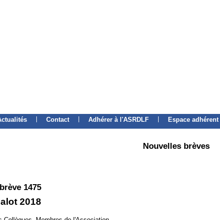
|
|
|
Actualités
Contact
Adhérer à l'ASRDLF
Espace adhérent
Nouvelles brèves
 brève 1475
alot 2018
 Collègues, Membres de l'Association