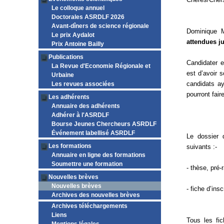
Le colloque annuel
Doctorales ASRDLF 2026
Avant-dîners de science régionale
Dominique 
Le prix Aydalot
attendues ju
Prix Antoine Bailly
Publications
Candidater en
La Revue d'Economie Régionale et
est d’avoir 
Urbaine
candidats ay
Les revues associées
pourront fair
Les adhérents
Annuaire des adhérents
Adhérer à l'ASRDLF
Bourse Jeunes Chercheurs ASRDLF
Événement labellisé ASRDLF
Le dossier 
Les formations
suivants :-
Annuaire en ligne des formations
Soumettre une formation
- thèse, pré-
Nouvelles brèves
Nouvelles brèves
- fiche d’ins
Archives des nouvelles brèves
Archives téléchargements
Liens
Tous les fi