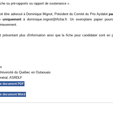
fiche ou pré-rapports ou rapport de soutenance ».
oit être adressé à Dominique Mignot, Président du Comité du Prix Aydalot
pa
ue uniquement
à dominique.mignot@ifsttar.fr. Un exemplaire papier pourr
rieurement.
présentant plus d'information ainsi que la fiche pour candidater sont en 
t
on
Université du Québec en Outaouais
général, ASRDLF
le document PDF
le document Word