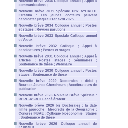
Nouvelle brève 2036 Colloque annuel ; Appel à
communications ;
Nouvelle brève 2035 Spéciale Prix AYDALOT
Erratum : Les jeunes docteurs peuvent
candidater jusqu'au 1er avril 2025
Nouvelle brève 2034 Colloque annuel ; Postes
et stages ; Revues parutions
Nouvelle brève 2033 Spéciale Colloque annuel
et Voeux
Nouvelle brève 2032 Colloque ; Appel à
candidatures ; Postes et stages
Nouvelle brève 2031 Colloque annuel ; Appel à
articles ; Postes stages ; Séminaires ;
Soutenance de thèse ; Webinaire
Nouvelle brève 2030 Colloque annuel ; Postes
stages ; Soutenance de thèse
Nouvelle brève 2029 Doctorales : délai ;
Bourses Jeunes Chercheurs ; Accélérateurs de
publication
Nouvelle brève 2028 Nouvelle Brève Spéciale :
RERU-ASRDLF accélérateur
Nouvelle brève 2026 bis Doctorales : la date
limite approche ; Mercredis de la Géographie ;
Congrès IFBAE ; Colloque bioéconomie ; Stages
; Soutenance de thèse
Nouvelle brève 2026 Colloque annuel de
l'ASRDLF