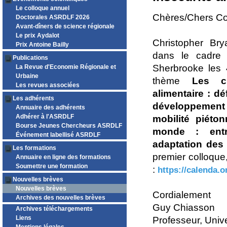
Le colloque annuel
Chères/Chers Co
Doctorales ASRDLF 2026
Avant-dîners de science régionale
Le prix Aydalot
Christopher Bry
Prix Antoine Bailly
dans le cadre
Publications
Sherbrooke les 
La Revue d'Economie Régionale et
Urbaine
thème
Les ch
Les revues associées
alimentaire : d
Les adhérents
développement
Annuaire des adhérents
Adhérer à l'ASRDLF
mobilité piéto
Bourse Jeunes Chercheurs ASRDLF
monde : ent
Événement labellisé ASRDLF
adaptation des 
Les formations
premier colloque,
Annuaire en ligne des formations
Soumettre une formation
:
https://calenda.o
Nouvelles brèves
Nouvelles brèves
Cordialement
Archives des nouvelles brèves
Guy Chiasson
Archives téléchargements
Liens
Professeur, Univ