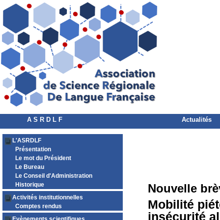
A S R D L F
Actualités
L'ASRDLF
Présentation
Le mot du Président
Le Bureau
Le Conseil d'Administration
Historique
Nouvelle brè
Activités institutionnelles
Mobilité pié
Comptes rendus
insécurité a
Evènements scientifiques