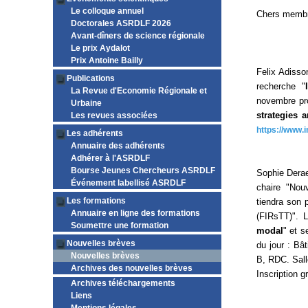
Le colloque annuel
Chers membre
Doctorales ASRDLF 2026
Avant-dîners de science régionale
Le prix Aydalot
Prix Antoine Bailly
Felix Adisso
Publications
recherche "
La Revue d'Economie Régionale et
novembre pr
Urbaine
strategies 
Les revues associées
https://www.
Les adhérents
Annuaire des adhérents
Adhérer à l'ASRDLF
Bourse Jeunes Chercheurs ASRDLF
Sophie Derae
Événement labellisé ASRDLF
chaire "No
Les formations
tiendra son 
Annuaire en ligne des formations
(FIRsTT)". 
Soumettre une formation
modal
" et s
Nouvelles brèves
du jour : Bâ
Nouvelles brèves
B, RDC. Sall
Archives des nouvelles brèves
Inscription g
Archives téléchargements
Liens