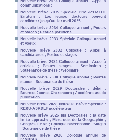
Nouvelle brève 2036 Colloque annuel ; Appel à
communications ;
Nouvelle brève 2035 Spéciale Prix AYDALOT
Erratum : Les jeunes docteurs peuvent
candidater jusqu'au 1er avril 2025
Nouvelle brève 2034 Colloque annuel ; Postes
et stages ; Revues parutions
Nouvelle brève 2033 Spéciale Colloque annuel
et Voeux
Nouvelle brève 2032 Colloque ; Appel à
candidatures ; Postes et stages
Nouvelle brève 2031 Colloque annuel ; Appel à
articles ; Postes stages ; Séminaires ;
Soutenance de thèse ; Webinaire
Nouvelle brève 2030 Colloque annuel ; Postes
stages ; Soutenance de thèse
Nouvelle brève 2029 Doctorales : délai ;
Bourses Jeunes Chercheurs ; Accélérateurs de
publication
Nouvelle brève 2028 Nouvelle Brève Spéciale :
RERU-ASRDLF accélérateur
Nouvelle brève 2026 bis Doctorales : la date
limite approche ; Mercredis de la Géographie ;
Congrès IFBAE ; Colloque bioéconomie ; Stages
; Soutenance de thèse
Nouvelle brève 2026 Colloque annuel de
l'ASRDLF