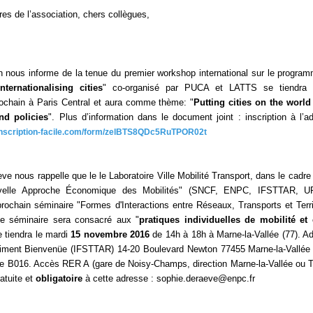
s de l’association, chers collègues,
n nous informe de la tenue du premier workshop international sur le progra
Internationalising cities
" co-organisé par PUCA et LATTS se tiendra 
ochain à Paris Central et aura comme thème: "
Putting cities on the worl
and policies
". Plus d’information dans le document joint : inscription à l’a
inscription-facile.com/form/zelBTS8QDc5RuTPOR02t
ve nous rappelle que le le Laboratoire Ville Mobilité Transport, dans le cadre
uvelle Approche Économique des Mobilités" (SNCF, ENPC, IFSTTAR, U
prochain séminaire "Formes d'Interactions entre Réseaux, Transports et Terri
Le séminaire sera consacré aux "
pratiques individuelles de mobilité et
e tiendra le mardi
15 novembre 2016
de 14h à 18h à Marne-la-Vallée (77). A
timent Bienvenüe (IFSTTAR) 14-20 Boulevard Newton 77455 Marne-la-Vallée 
e B016. Accès RER A (gare de Noisy-Champs, direction Marne-la-Vallée ou T
ratuite et
obligatoire
à cette adresse : sophie.deraeve@enpc.fr