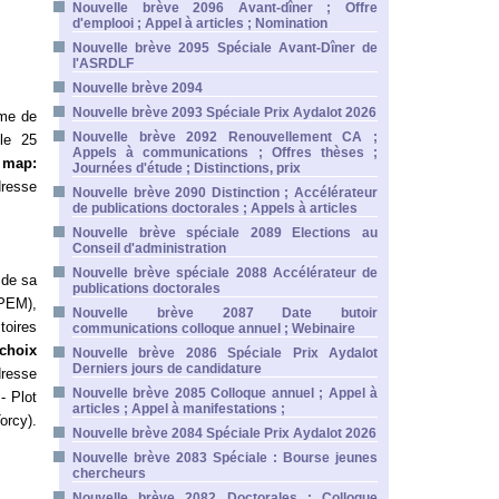
Nouvelle brève 2096 Avant-dîner ; Offre
d'emplooi ; Appel à articles ; Nomination
Nouvelle brève 2095 Spéciale Avant-Dîner de
l'ASRDLF
Nouvelle brève 2094
Nouvelle brève 2093 Spéciale Prix Aydalot 2026
mme de
Nouvelle brève 2092 Renouvellement CA ;
le 25
Appels à communications ; Offres thèses ;
d map:
Journées d'étude ; Distinctions, prix
dresse
Nouvelle brève 2090 Distinction ; Accélérateur
de publications doctorales ; Appels à articles
Nouvelle brève spéciale 2089 Elections au
Conseil d'administration
Nouvelle brève spéciale 2088 Accélérateur de
 de sa
publications doctorales
PEM),
Nouvelle brève 2087 Date butoir
toires
communications colloque annuel ; Webinaire
 choix
Nouvelle brève 2086 Spéciale Prix Aydalot
Derniers jours de candidature
dresse
Nouvelle brève 2085 Colloque annuel ; Appel à
- Plot
articles ; Appel à manifestations ;
orcy).
Nouvelle brève 2084 Spéciale Prix Aydalot 2026
Nouvelle brève 2083 Spéciale : Bourse jeunes
chercheurs
Nouvelle brève 2082 Doctorales ; Colloque