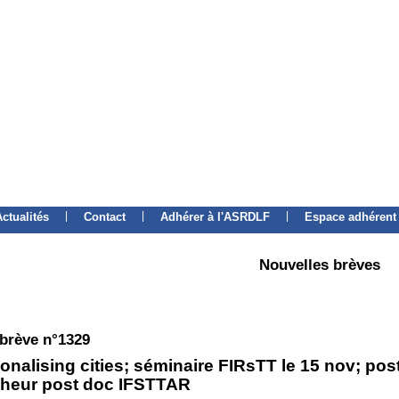
|
|
|
Actualités
Contact
Adhérer à l'ASRDLF
Espace adhérent
Nouvelles brèves
 brève n°1329
ionalising cities; séminaire FIRsTT le 15 nov; pos
heur post doc IFSTTAR