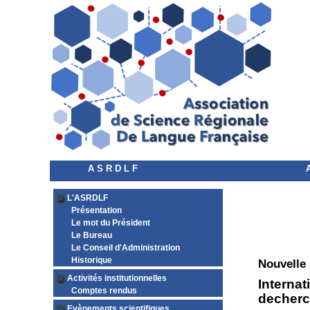
A S R D L F
L'ASRDLF
Présentation
Le mot du Président
Le Bureau
Le Conseil d'Administration
Historique
Nouvelle
Activités institutionnelles
Internat
Comptes rendus
decherc
Evènements scientifiques