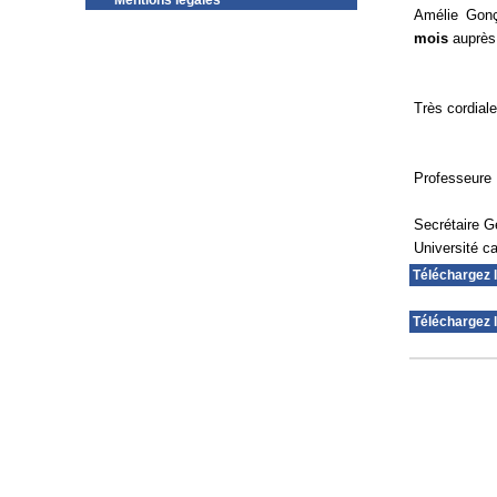
Mentions légales
Amélie Gonç
mois
auprès 
Très cordial
Professeure
Secrétaire G
Université c
Téléchargez 
Téléchargez l