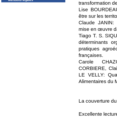
Mentions légales
transformation des
Lise BOURDEAU-
être sur les territ
Claude JANIN: I
mise en œuvre dan
Tiago T. S. SIQ
déterminants org
pratiques agroéc
françaises.
Carole CHAZO
CORBIERE, Cla
LE VELLY: Quan
Alimentaires du M
La couverture du
Excellente lectur