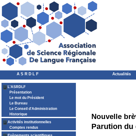
A S R D L F
Actualités
L'ASRDLF
Présentation
Le mot du Président
Le Bureau
Le Conseil d'Administration
Historique
Nouvelle brè
Activités institutionnelles
Parution du
Comptes rendus
Evènements scientifiques