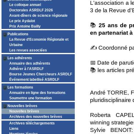
L'association a l
Le colloque annuel
3 de la Revue d'
Doctorales ASRDLF 2026
Avant-dîners de science régionale
Le prix Aydalot
📚
25 ans de p
Prix Antoine Bailly
en partenariat 
Publications
La Revue d'Economie Régionale et
Urbaine
✍️ Coordonné par
Les revues associées
Les adhérents
📅 Date de paruti
Annuaire des adhérents
Adhérer à l'ASRDLF
📚 les articles p
Bourse Jeunes Chercheurs ASRDLF
Événement labellisé ASRDLF
Les formations
André TORRE, Fr
Annuaire en ligne des formations
Soumettre une formation
pluridisciplinaire
Nouvelles brèves
Nouvelles brèves
Roberta CAPELL
Archives des nouvelles brèves
winning strategi
Archives téléchargements
Liens
Sylvie BENOIT: 