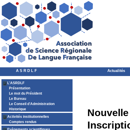
A S R D L F
Actualités
L'ASRDLF
Présentation
Le mot du Président
Le Bureau
Le Conseil d'Administration
Historique
Nouvelle
Activités institutionnelles
Inscripti
Comptes rendus
Evènements scientifiques