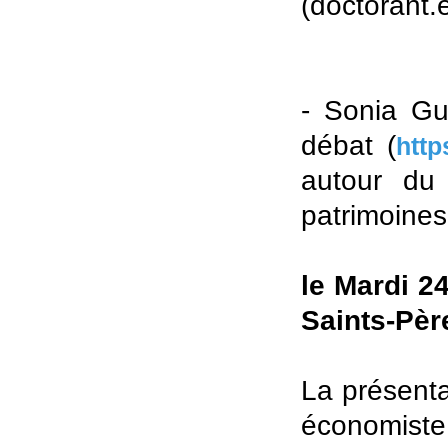
(doctorant.e
- Sonia Gu
débat (
http
autour du
patrimoines
le Mardi 2
Saints-Pèr
La présenta
économist