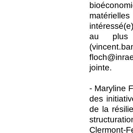
bioéconomi
matérielle
intéressé(e
au plus
(vincent.
floch@inrae
jointe.
- Maryline 
des initiati
de la résili
structurat
Clermont-Fer