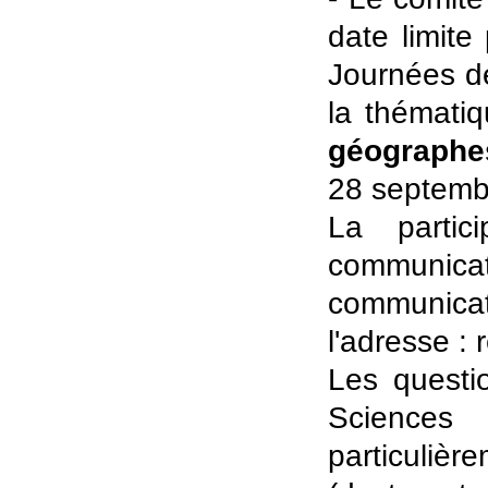
date limite
Journées de
la thémati
géographes
28 septemb
La partic
communica
communicati
l'adresse 
Les questi
Sciences
particulièr