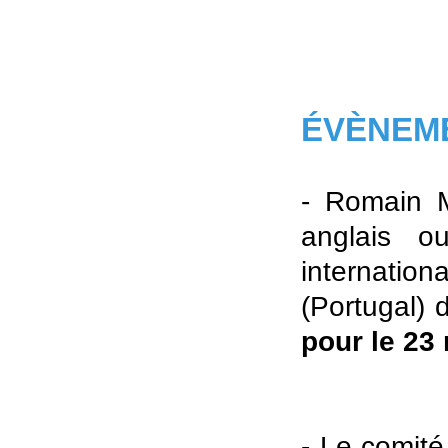
ÉVÈNEME
- Romain M
anglais o
internation
(Portugal)
pour le 23
- Le comité