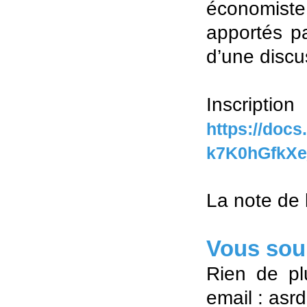
économiste 
apportés p
d’une discu
Inscr
https://doc
k7K0hGfkXe
La note de 
Vous souh
Rien de pl
email : asr