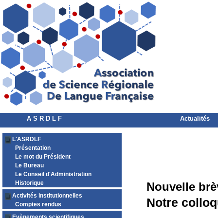
A S R D L F
Actualités
L'ASRDLF
Présentation
Le mot du Président
Le Bureau
Le Conseil d'Administration
Historique
Nouvelle brè
Activités institutionnelles
Notre collo
Comptes rendus
Evènements scientifiques