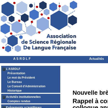
A S R D L F
Actualités
L'ASRDLF
Présentation
Le mot du Président
Le Bureau
Le Conseil d'Administration
Historique
Nouvelle br
Activités institutionnelles
Rappel à c
Comptes rendus
colloque a
Evènements scientifiques