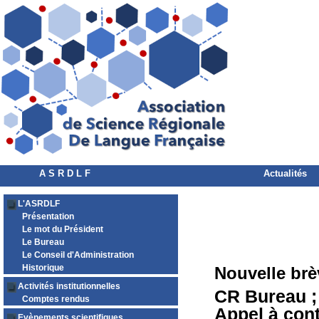
A S R D L F
Actualités
L'ASRDLF
Présentation
Le mot du Président
Le Bureau
Le Conseil d'Administration
Historique
Nouvelle brè
Activités institutionnelles
CR Bureau ; 
Comptes rendus
Appel à con
Evènements scientifiques