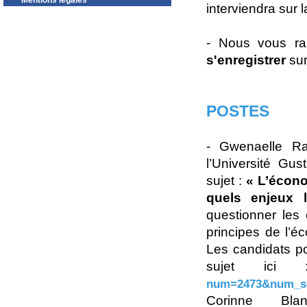
Mentions légales
interviendra sur l
- Nous vous rap
s'enregistrer
sur
POSTES
- Gwenaelle Ra
l’Université Gus
sujet :
« L’économ
quels enjeux 
questionner les 
principes de l’éc
Les candidats pot
sujet ic
num=2473&num_s
Corinne Bla