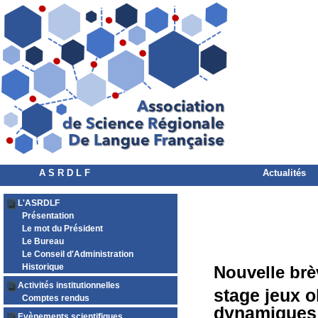
A S R D L F
Actualités
L'ASRDLF
Présentation
Le mot du Président
Le Bureau
Le Conseil d'Administration
Historique
Nouvelle brè
Activités institutionnelles
stage jeux o
Comptes rendus
dynamiques 
Evènements scientifiques