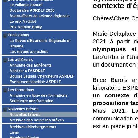
contexte d'
Le colloque annuel
Doctorales ASRDLF 2026
Avant-dîners de science régionale
Chères\Chers Co
Le prix Aydalot
Prix Antoine Bailly
Marie Delaplace 
Publications
2021 à partir 
La Revue d'Economie Régionale et
Urbaine
olympiques et
Les revues associées
Lab'uRba à l'Uni
Les adhérents
un document en p
Annuaire des adhérents
Adhérer à l'ASRDLF
Bourse Jeunes Chercheurs ASRDLF
Brice Barois a
Événement labellisé ASRDLF
laboratoire ESP
Les formations
un contexte d
Annuaire en ligne des formations
Soumettre une formation
propositions fa
Nouvelles brèves
Mars 2021. La
Nouvelles brèves
communication es
Archives des nouvelles brèves
est en pièce joint
Archives téléchargements
Liens