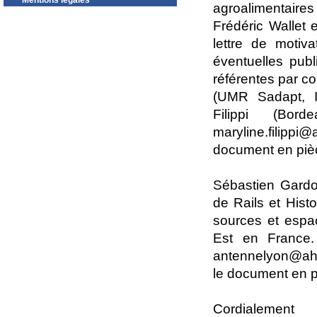
Mentions légales
agroalimentaires
Frédéric Wallet 
lettre de motiv
éventuelles pub
référentes par co
(UMR Sadapt, IN
Filippi (Bo
maryline.filippi
document en pièc
Sébastien Gardo
de Rails et Histo
sources et espac
Est en France. 
antennelyon@ahic
le document en pi
Cordialement