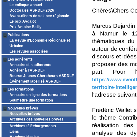
Le colloque annuel
Chères\Chers Co
Doctorales ASRDLF 2026
Avant-dîners de science régionale
Le prix Aydalot
Marcus Dejardin a
Prix Antoine Bailly
à Namur le 12
Publications
thématiques du T
La Revue d'Economie Régionale et
Urbaine
autour de confér
Les revues associées
discours et idées
Les adhérents
proposer des mod
Annuaire des adhérents
Adhérer à l'ASRDLF
part. Pour l'
Bourse Jeunes Chercheurs ASRDLF
https://www.eventb
Événement labellisé ASRDLF
territoire-intellig
Les formations
l'adresse suivan
Annuaire en ligne des formations
Soumettre une formation
Nouvelles brèves
Frédéric Wallet 
Nouvelles brèves
le thème Contrib
Archives des nouvelles brèves
réalisation de
Archives téléchargements
Liens
analyse des dy