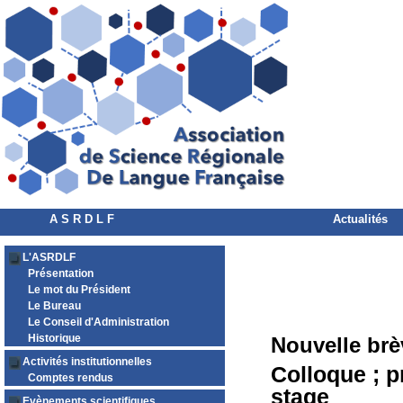
A S R D L F
Actualités
L'ASRDLF
Présentation
Le mot du Président
Le Bureau
Le Conseil d'Administration
Historique
Nouvelle brè
Activités institutionnelles
Colloque ; p
Comptes rendus
stage
Evènements scientifiques