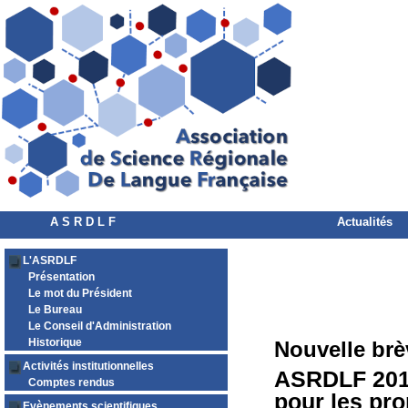
A S R D L F
Actualités
L'ASRDLF
Présentation
Le mot du Président
Le Bureau
Le Conseil d'Administration
Historique
Nouvelle brè
Activités institutionnelles
ASRDLF 2017
Comptes rendus
pour les pro
Evènements scientifiques