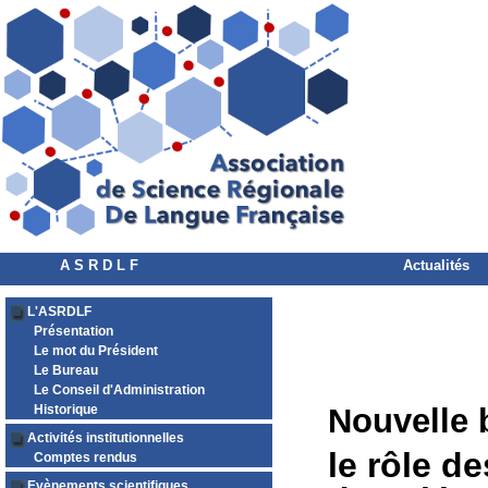
A S R D L F
Actualités
L'ASRDLF
Présentation
Le mot du Président
Le Bureau
Le Conseil d'Administration
Historique
Nouvelle 
Activités institutionnelles
le rôle d
Comptes rendus
Evènements scientifiques