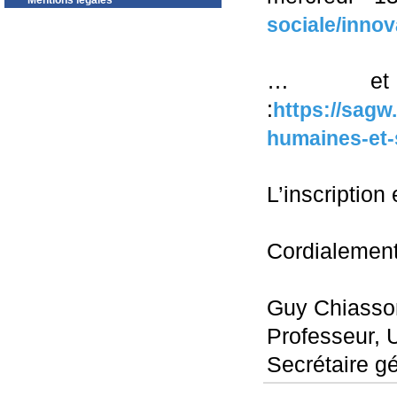
Mentions légales
sociale/innov
… et 
:
https://sagw
humaines-et-s
L’inscription 
Cordialemen
Guy Chiasso
Professeur, 
Secrétaire g