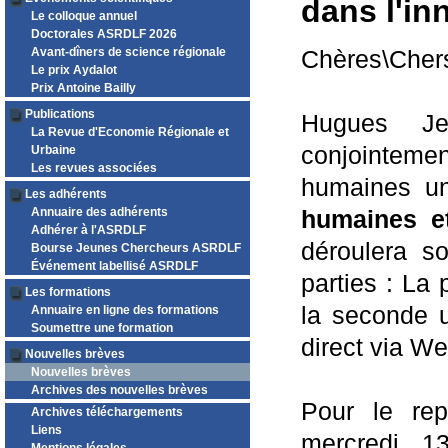
dans l'in
Le colloque annuel
Doctorales ASRDLF 2026
Avant-dîners de science régionale
Chères\Chers
Le prix Aydalot
Prix Antoine Bailly
Publications
Hugues Jea
La Revue d'Economie Régionale et
conjointem
Urbaine
Les revues associées
humaines un
Les adhérents
Annuaire des adhérents
humaines et
Adhérer à l'ASRDLF
déroulera 
Bourse Jeunes Chercheurs ASRDLF
Événement labellisé ASRDLF
parties : La
Les formations
la seconde
Annuaire en ligne des formations
Soumettre une formation
direct via W
Nouvelles brèves
Nouvelles brèves
Archives des nouvelles brèves
Pour le rep
Archives téléchargements
Liens
mercredi 1