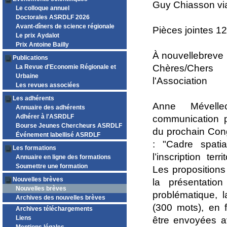
Guy Chiasson via
Le colloque annuel
Doctorales ASRDLF 2026
Avant-dîners de science régionale
Pièces jointes 12
Le prix Aydalot
Prix Antoine Bailly
À nouvellebreve
Publications
Chères/Cher
La Revue d'Economie Régionale et
Urbaine
l'Association
Les revues associées
Les adhérents
Anne Mévelle
Annuaire des adhérents
Adhérer à l'ASRDLF
communication 
Bourse Jeunes Chercheurs ASRDLF
du prochain Con
Événement labellisé ASRDLF
: "Cadre spati
Les formations
l’inscription ter
Annuaire en ligne des formations
Soumettre une formation
Les proposition
Nouvelles brèves
la présentatio
Nouvelles brèves
problématique, l
Archives des nouvelles brèves
(300 mots), en 
Archives téléchargements
Liens
être envoyées 