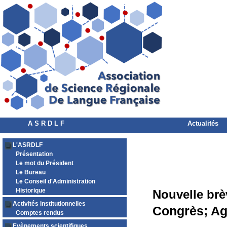
A S R D L F
Actualités
L'ASRDLF
Présentation
Le mot du Président
Le Bureau
Le Conseil d'Administration
Historique
Nouvelle brè
Activités institutionnelles
Congrès; Ag
Comptes rendus
Evènements scientifiques