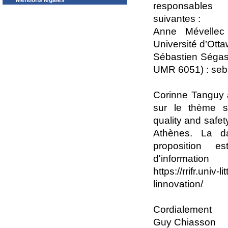
Mentions légales
responsables 
suivantes :
Anne Mévellec 
Université d’Ot
Sébastien Ségas
UMR 6051) : seb
Corinne Tanguy 
sur le thème su
quality and safet
Athènes. La d
proposition 
d'informatio
https://rrifr.univ-
linnovation/
Cordialement
Guy Chiasson