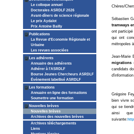
Le colloque annuel
Chères/Chers
Doctorales ASRDLF 2026
Avant-dîners de science régionale
Sébastien Ga
Le prix Aydalot
tramways e
Prix Antoine Bailly
ont particip
Publications
qui ont con
La Revue d'Economie Régionale et
métropoles à 
Urbaine
Les revues associées
Jean-Marie B
Les adhérents
migrations
Annuaire des adhérents
Adhérer à l'ASRDLF
candidats do
Bourse Jeunes Chercheurs ASRDLF
d'information
Événement labellisé ASRDLF
Les formations
Annuaire en ligne des formations
Grégoire Fey
Soumettre une formation
bien vivre 
Nouvelles brèves
qui se tiend
Nouvelles brèves
ainsi que
Archives des nouvelles brèves
suivante:
htt
Archives téléchargements
Liens