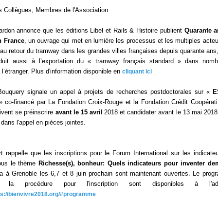
 Collègues, Membres de l'Association
rdon annonce que les éditions Libel et Rails & Histoire publient
Quarante a
n France
, un ouvrage qui met en lumière les processus et les multiples acteu
é au retour du tramway dans les grandes villes françaises depuis quarante ans
duit aussi à l’exportation du « tramway français standard » dans nom
l’étranger. Plus d'information disponible en
cliquant ici
ouquery signale un appel à projets de recherches postdoctorales sur «
ES
» co-financé par La Fondation Croix-Rouge et la Fondation Crédit Coopérati
ivent se préinscrire
avant le 15 avri
l 2018 et candidater avant le 13 mai 2018
 dans l'appel en pièces jointes.
t rappelle que les inscriptions pour le Forum International sur les indicate
sous le thème
Richesse(s), bonheur: Quels indicateurs pour inventer d
ra à Grenoble les 6,7 et 8 juin prochain sont maintenant ouvertes. Le pro
 la procédure pour l'inscription sont disponibles à l'ad
ps://bienvivre2018.org/#programme