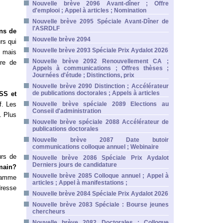
Nouvelle brève 2096 Avant-dîner ; Offre
d'emplooi ; Appel à articles ; Nomination
Nouvelle brève 2095 Spéciale Avant-Dîner de
l'ASRDLF
ns de
Nouvelle brève 2094
rs qui
Nouvelle brève 2093 Spéciale Prix Aydalot 2026
, mais
Nouvelle brève 2092 Renouvellement CA ;
bre de
Appels à communications ; Offres thèses ;
Journées d'étude ; Distinctions, prix
Nouvelle brève 2090 Distinction ; Accélérateur
de publications doctorales ; Appels à articles
S et
f. Les
Nouvelle brève spéciale 2089 Elections au
Conseil d'administration
. Plus
Nouvelle brève spéciale 2088 Accélérateur de
publications doctorales
Nouvelle brève 2087 Date butoir
communications colloque annuel ; Webinaire
urs de
Nouvelle brève 2086 Spéciale Prix Aydalot
Derniers jours de candidature
emain?
Nouvelle brève 2085 Colloque annuel ; Appel à
gramme
articles ; Appel à manifestations ;
resse
Nouvelle brève 2084 Spéciale Prix Aydalot 2026
Nouvelle brève 2083 Spéciale : Bourse jeunes
chercheurs
Nouvelle brève 2082 Doctorales ; Colloque