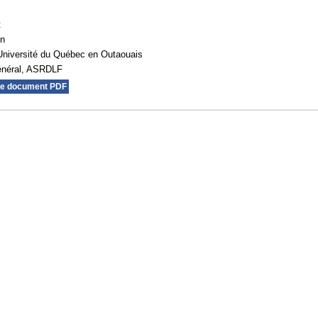
t
on
Université du Québec en Outaouais
général, ASRDLF
le document PDF