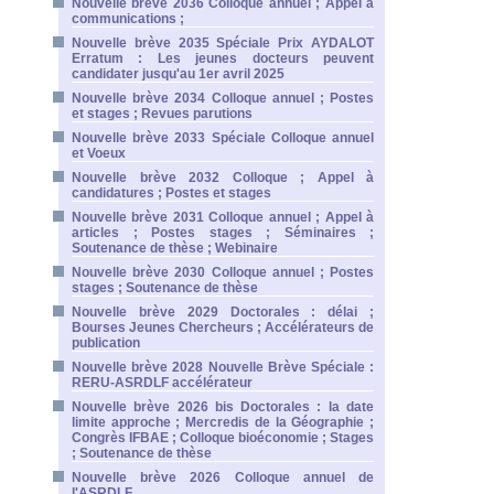
Nouvelle brève 2036 Colloque annuel ; Appel à
communications ;
Nouvelle brève 2035 Spéciale Prix AYDALOT
Erratum : Les jeunes docteurs peuvent
candidater jusqu'au 1er avril 2025
Nouvelle brève 2034 Colloque annuel ; Postes
et stages ; Revues parutions
Nouvelle brève 2033 Spéciale Colloque annuel
et Voeux
Nouvelle brève 2032 Colloque ; Appel à
candidatures ; Postes et stages
Nouvelle brève 2031 Colloque annuel ; Appel à
articles ; Postes stages ; Séminaires ;
Soutenance de thèse ; Webinaire
Nouvelle brève 2030 Colloque annuel ; Postes
stages ; Soutenance de thèse
Nouvelle brève 2029 Doctorales : délai ;
Bourses Jeunes Chercheurs ; Accélérateurs de
publication
Nouvelle brève 2028 Nouvelle Brève Spéciale :
RERU-ASRDLF accélérateur
Nouvelle brève 2026 bis Doctorales : la date
limite approche ; Mercredis de la Géographie ;
Congrès IFBAE ; Colloque bioéconomie ; Stages
; Soutenance de thèse
Nouvelle brève 2026 Colloque annuel de
l'ASRDLF