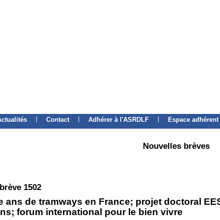
|
|
|
Actualités
Contact
Adhérer à l'ASRDLF
Espace adhérent
Nouvelles brèves
 brève 1502
e ans de tramways en France; projet doctoral EES
ns; forum international pour le bien vivre