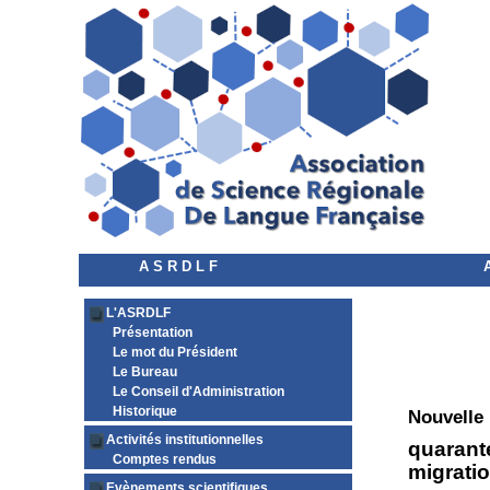
A S R D L F
L'ASRDLF
Présentation
Le mot du Président
Le Bureau
Le Conseil d'Administration
Historique
Nouvelle
Activités institutionnelles
quarant
Comptes rendus
migratio
Evènements scientifiques