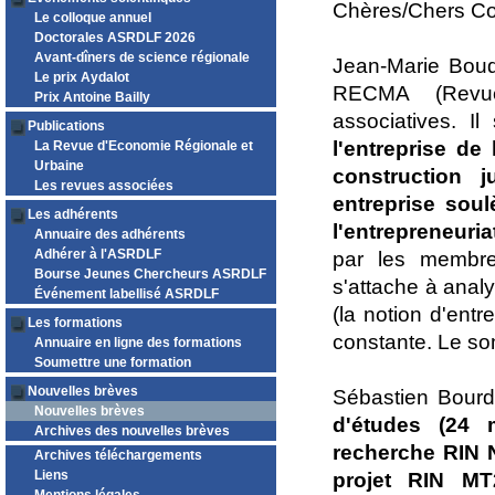
Chères/Chers Co
Le colloque annuel
Doctorales ASRDLF 2026
Avant-dîners de science régionale
Jean-Marie Bouq
Le prix Aydalot
RECMA (Revue 
Prix Antoine Bailly
associatives. Il
Publications
l'entreprise de
La Revue d'Economie Régionale et
Urbaine
construction j
Les revues associées
entreprise soul
Les adhérents
l'entrepreneuria
Annuaire des adhérents
Adhérer à l'ASRDLF
par les membre
Bourse Jeunes Chercheurs ASRDLF
s'attache à anal
Événement labellisé ASRDLF
(la notion d'entr
Les formations
constante. Le so
Annuaire en ligne des formations
Soumettre une formation
Nouvelles brèves
Sébastien Bourd
Nouvelles brèves
d'études (24
Archives des nouvelles brèves
recherche RIN 
Archives téléchargements
Liens
projet RIN MT