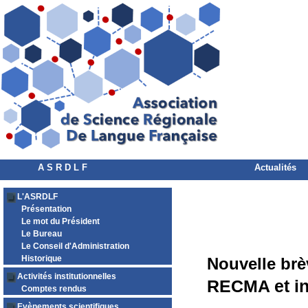
A S R D L F
Actualités
L'ASRDLF
Présentation
Le mot du Président
Le Bureau
Le Conseil d'Administration
Historique
Nouvelle brè
Activités institutionnelles
RECMA et in
Comptes rendus
Evènements scientifiques