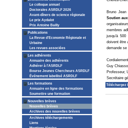
Le colloque annuel
Doctorales ASRDLF 2026
Bruno Jean a
Avant-dîners de science régionale
Soutien aux
Le prix Aydalot
organisateu
Prix Antoine Bailly
membres adh
Publications
jusqu'à 500
La Revue d'Economie Régionale et
doivent être
Urbaine
demande se t
Les revues associées
Les adhérents
Cordialemen
Annuaire des adhérents
Adhérer à l'ASRDLF
Guy Chiass
Bourse Jeunes Chercheurs ASRDLF
Professeur, 
Événement labellisé ASRDLF
Secrétaire 
Les formations
Téléchargez 
Annuaire en ligne des formations
Soumettre une formation
Nouvelles brèves
Nouvelles brèves
Archives des nouvelles brèves
Archives téléchargements
Liens