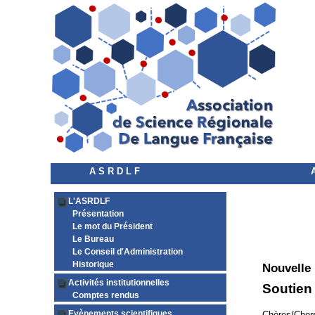
A S R D L F
L'ASRDLF
Présentation
Le mot du Président
Le Bureau
Le Conseil d'Administration
Historique
Nouvelle
Activités institutionnelles
Soutien
Comptes rendus
Evènements scientifiques
Chères/Chers