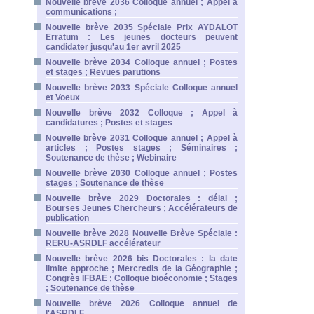
Nouvelle brève 2036 Colloque annuel ; Appel à
communications ;
Nouvelle brève 2035 Spéciale Prix AYDALOT
Erratum : Les jeunes docteurs peuvent
candidater jusqu'au 1er avril 2025
Nouvelle brève 2034 Colloque annuel ; Postes
et stages ; Revues parutions
Nouvelle brève 2033 Spéciale Colloque annuel
et Voeux
Nouvelle brève 2032 Colloque ; Appel à
candidatures ; Postes et stages
Nouvelle brève 2031 Colloque annuel ; Appel à
articles ; Postes stages ; Séminaires ;
Soutenance de thèse ; Webinaire
Nouvelle brève 2030 Colloque annuel ; Postes
stages ; Soutenance de thèse
Nouvelle brève 2029 Doctorales : délai ;
Bourses Jeunes Chercheurs ; Accélérateurs de
publication
Nouvelle brève 2028 Nouvelle Brève Spéciale :
RERU-ASRDLF accélérateur
Nouvelle brève 2026 bis Doctorales : la date
limite approche ; Mercredis de la Géographie ;
Congrès IFBAE ; Colloque bioéconomie ; Stages
; Soutenance de thèse
Nouvelle brève 2026 Colloque annuel de
l'ASRDLF