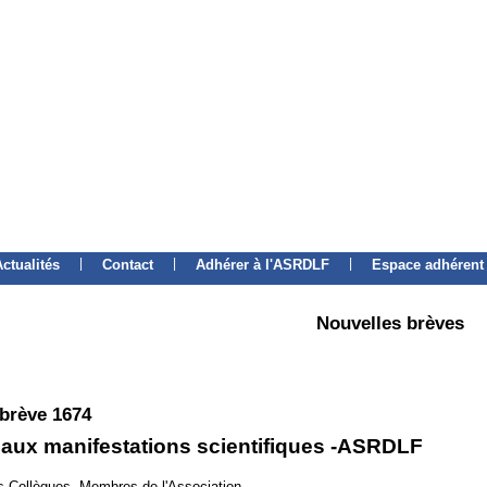
|
|
|
Actualités
Contact
Adhérer à l'ASRDLF
Espace adhérent
Nouvelles brèves
 brève 1674
 aux manifestations scientifiques -ASRDLF
 Collègues, Membres de l'Association