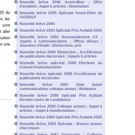
Nouvelle brève 2096 Avant-dîner ; Offre
d'emplooi ; Appel à articles ; Nomination
020 du
Nouvelle brève 2095 Spéciale Avant-Dîner de
l'ASRDLF
e, les
Nouvelle brève 2094
i sont
Nouvelle brève 2093 Spéciale Prix Aydalot 2026
 aller
Nouvelle brève 2092 Renouvellement CA ;
utien
Appels à communications ; Offres thèses ;
er une
Journées d'étude ; Distinctions, prix
Nouvelle brève 2090 Distinction ; Accélérateur
de publications doctorales ; Appels à articles
Nouvelle brève spéciale 2089 Elections au
Conseil d'administration
Nouvelle brève spéciale 2088 Accélérateur de
publications doctorales
Nouvelle brève 2087 Date butoir
communications colloque annuel ; Webinaire
Nouvelle brève 2086 Spéciale Prix Aydalot
Derniers jours de candidature
Nouvelle brève 2085 Colloque annuel ; Appel à
articles ; Appel à manifestations ;
Nouvelle brève 2084 Spéciale Prix Aydalot 2026
Nouvelle brève 2083 Spéciale : Bourse jeunes
chercheurs
Nouvelle brève 2082 Doctorales ; Colloque