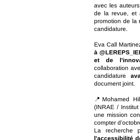
avec les auteurs
de la revue, et
promotion de la r
candidature.
Eva Call Martin
à @LEREPS_IEP
et de l’innov
collaboration a
candidature
av
document joint.
📍Mohamed Hila
(INRAE / Institu
une mission con
compter d’octob
La recherche 
l'accessibilité 