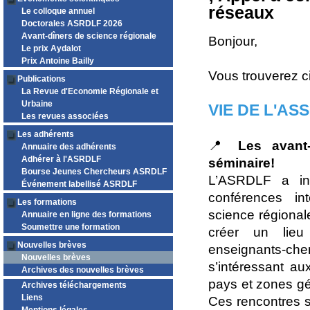
réseaux
Le colloque annuel
Doctorales ASRDLF 2026
Avant-dîners de science régionale
Bonjour,
Le prix Aydalot
Prix Antoine Bailly
Vous trouverez c
Publications
La Revue d'Economie Régionale et
Urbaine
VIE DE L'AS
Les revues associées
Les adhérents
📍
Les avant
Annuaire des adhérents
Adhérer à l'ASRDLF
séminaire!
Bourse Jeunes Chercheurs ASRDLF
L’ASRDLF a in
Événement labellisé ASRDLF
conférences int
Les formations
science régional
Annuaire en ligne des formations
Soumettre une formation
créer un lieu 
Nouvelles brèves
enseignants-che
Nouvelles brèves
s’intéressant au
Archives des nouvelles brèves
pays et zones g
Archives téléchargements
Liens
Ces rencontres se