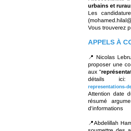
urbains et rurau
Les candidatur
(mohamed.hilal@i
Vous trouverez pl
APPELS À C
📍 Nicolas Lebru
proposer une co
aux "
représenta
détails ic
representations-de
Attention date
résumé argumen
d'informations
📍Abdelillah Ham
soumettre des a