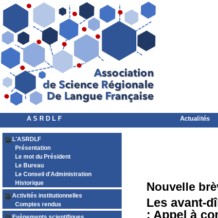
A S R D L F
Actualités
L'ASRDLF
Présentation
Le mot du Président
Le Bureau
Le Conseil d'Administration
Historique
Nouvelle brè
Activités institutionnelles
Les avant-dî
Comptes rendus
; Appel à co
Evènements scientifiques