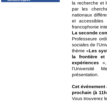
Mentions légales
la recherche et 
par les cherch
nationaux différ
et accessibles 
francophonie int
La seconde con
Professeure ordi
sociales de l’Uni
thème «
Les sys
la frontière e
expériences
», 
l’Université M
présentation.
Cet événement à
prochain (à 11
Vous trouverez le